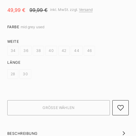
49,99 €
99,99 €
inkl. MwSt. zzgl.
Versand
FARBE
mid grey used
WEITE
34
36
38
40
42
44
46
LÄNGE
28
30
BESCHREIBUNG