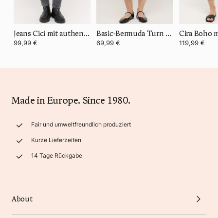
Jeans Cici mit authentischem Denim
Basic-Bermuda Turn Up
Cira Boho m
99,99 €
69,99 €
119,99 €
Made in Europe. Since 1980.
Fair und umweltfreundlich produziert
Kurze Lieferzeiten
14 Tage Rückgabe
About