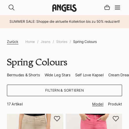
SUMMER SALE: Shoppe die aktuelle Kollektion bis zu 50% reduziert!
INHALT ÜBERSPRINGEN
Zurück
Home
Jeans
Stories
Spring Colours
Spring Colours
Bermudas & Shorts
Wide Leg Stars
Self Love Kapsel
Cream Drea
FILTERN & SORTIEREN
Model
Produkt
17
Artikel