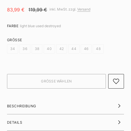
83,99 €
119,99 €
inkl. MwSt. zzgl.
Versand
FARBE
light blue used destroyed
GRÖSSE
34
36
38
40
42
44
46
48
BESCHREIBUNG
DETAILS