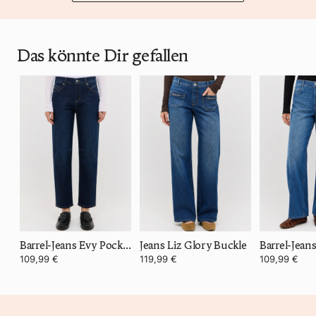
Das könnte Dir gefallen
Barrel-Jeans Evy Pocket
Jeans Liz Glory Buckle
Barrel-Jeans
109,99 €
119,99 €
109,99 €