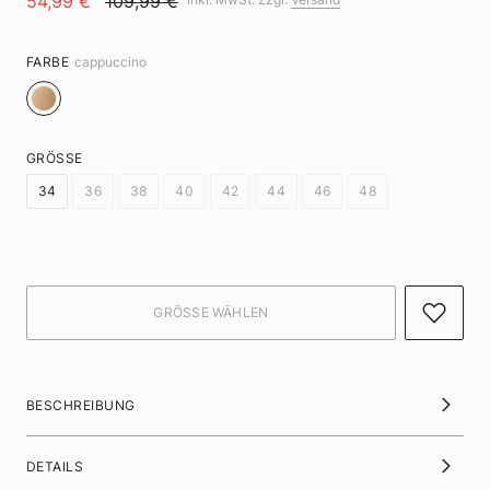
54,99 €
109,99 €
FARBE
cappuccino
GRÖSSE
34
36
38
40
42
44
46
48
BESCHREIBUNG
DETAILS