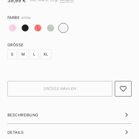
39,99 €
FARBE
white
GRÖSSE
S
M
L
XL
BESCHREIBUNG
DETAILS