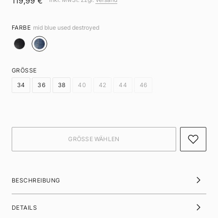
119,99 €
FARBE
mid blue used destroyed
GRÖSSE
34
36
38
40
42
44
46
BESCHREIBUNG
DETAILS