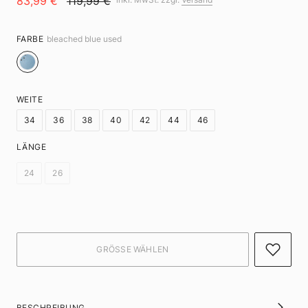
83,99 €
119,99 €
FARBE
bleached blue used
WEITE
34
36
38
40
42
44
46
LÄNGE
24
26
BESCHREIBUNG