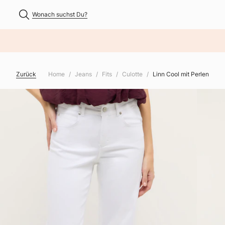
Wonach suchst Du?
NHALT ÜBERSPRINGEN
Zurück
Home
Jeans
Fits
Culotte
Linn Cool mit Perlen