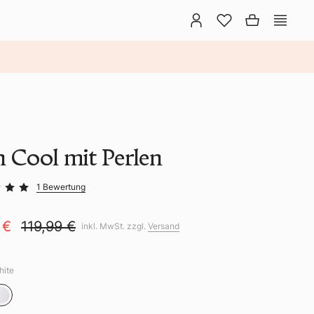
n Cool mit Perlen
1 Bewertung
 €
119,99 €
inkl. MwSt. zzgl.
Versand
hite