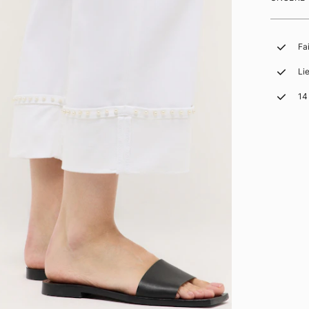
Fa
Li
14