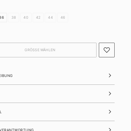
36
38
40
42
44
46
EIBUNG
L
 VERANTWORTUNG