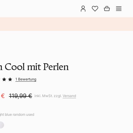
n Cool mit Perlen
1 Bewertung
 €
119,99 €
inkl. MwSt. zzgl.
Versand
ight blue random used