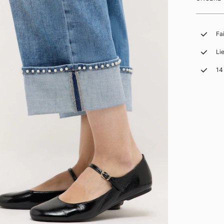
Fa
Li
14