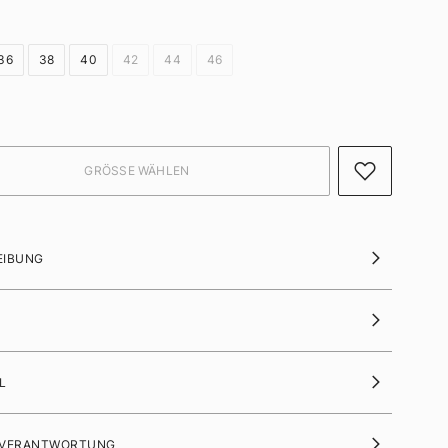
36
38
40
42
44
46
EIBUNG
L
 VERANTWORTUNG