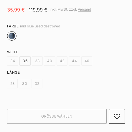
35,99 €
119,99 €
inkl. MwSt. zzgl.
Versand
FARBE
mid blue used destroyed
WEITE
34
36
38
40
42
44
46
LÄNGE
28
30
32