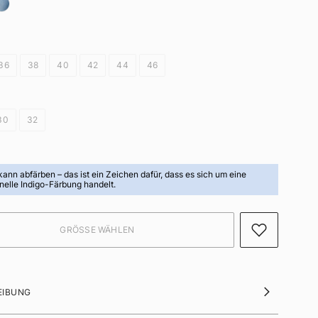
36
38
40
42
44
46
30
32
 kann abfärben
– das ist ein Zeichen dafür, dass es sich um eine
onelle Indigo-Färbung handelt.
EIBUNG