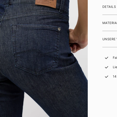
DETAILS
MATERIA
UNSERE
Fa
Li
14