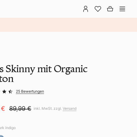
ns Skinny mit Organic
ton
25 Bewertungen
 €
89,99 €
inkl. MwSt. zzgl.
Versand
ark indigo