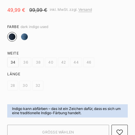
49,99 €
99,99 €
inkl. MwSt. zzgl.
Versand
FARBE
dark indigo used
WEITE
34
36
38
40
42
44
46
LÄNGE
28
30
32
Indigo kann abfärben
– das ist ein Zeichen dafür, dass es sich um
eine traditionelle Indigo-Färbung handelt.