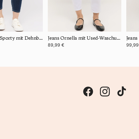
Jeans Ornella Sporty mit Dehnbund
Jeans Ornella mit Used-Waschung
Jeans
89,99 €
99,99