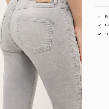
Fa
Li
14