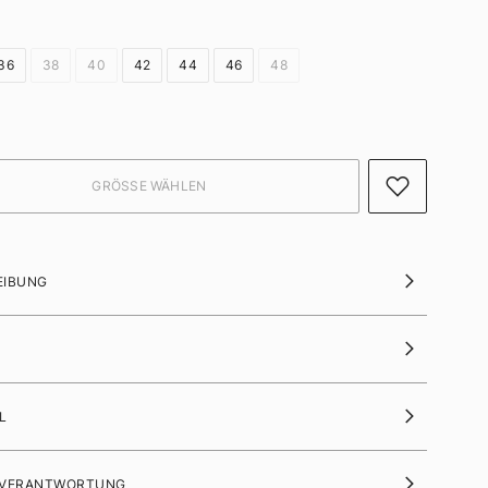
36
38
40
42
44
46
48
EIBUNG
L
 VERANTWORTUNG