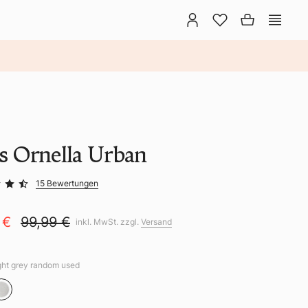
ns Ornella Urban
15 Bewertungen
 €
99,99 €
inkl. MwSt. zzgl.
Versand
ight grey random used