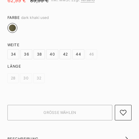
62,99 €
89,99 €
FARBE
dark khaki used
WEITE
34
36
38
40
42
44
46
LÄNGE
28
30
32
BESCHREIBUNG