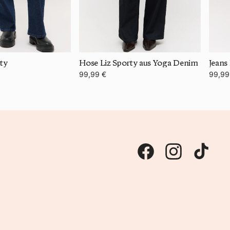
rty
Hose Liz Sporty aus Yoga Denim
Jeans
99,99 €
99,99