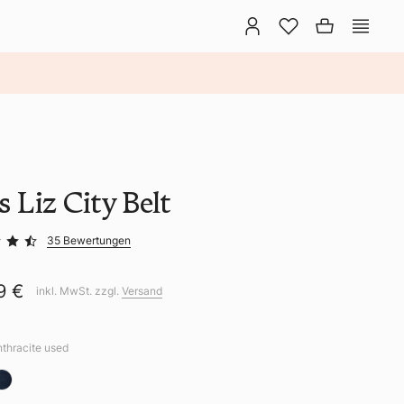
s Liz City Belt
35 Bewertungen
9 €
inkl. MwSt. zzgl.
Versand
nthracite used