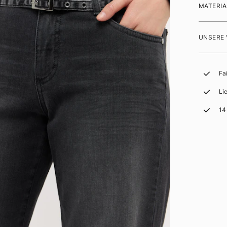
MATERIA
UNSERE
Fa
Li
14