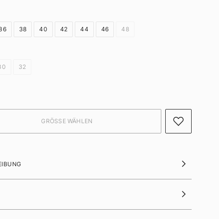
36
38
40
42
44
46
48
30
32
EIBUNG