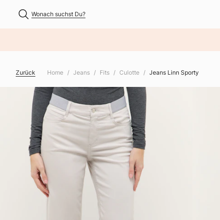
Wonach suchst Du?
NHALT ÜBERSPRINGEN
Zurück
Home
Jeans
Fits
Culotte
Jeans Linn Sporty