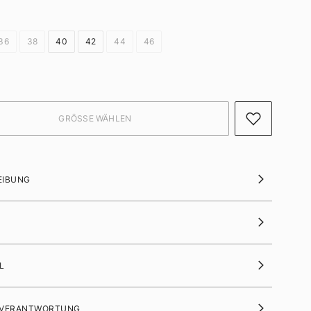
36
38
40
42
44
46
EIBUNG
L
 VERANTWORTUNG