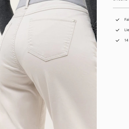
Fa
Li
14