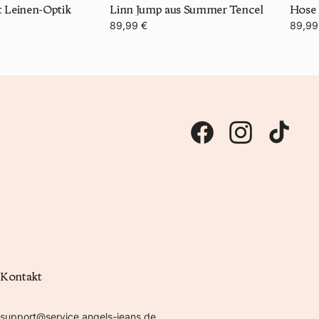
t Leinen-Optik
Linn Jump aus Summer Tencel
Hose 
89,99 €
89,99
Kontakt
support@service.angels-jeans.de