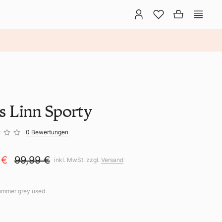
ns Linn Sporty
0 Bewertungen
 €
99,99 €
inkl. MwSt. zzgl.
Versand
ummer grey used