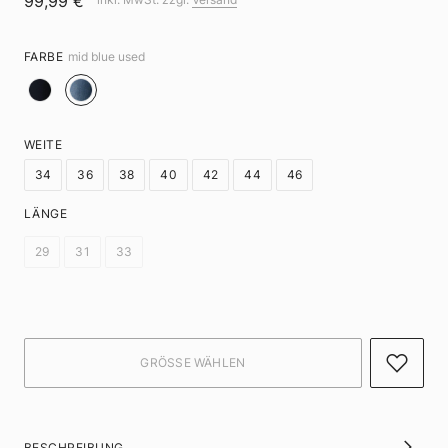
99,99 €
FARBE
mid blue used
WEITE
34
36
38
40
42
44
46
LÄNGE
29
31
33
BESCHREIBUNG