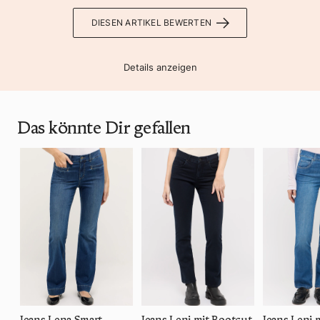
DIESEN ARTIKEL BEWERTEN
Details anzeigen
Das könnte Dir gefallen
Jeans Lena Smart
Jeans Leni mit Bootcut
Jeans Leni 