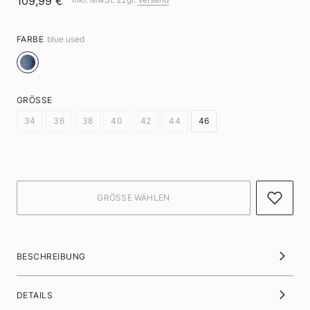
109,99 €
FARBE
blue used
GRÖSSE
34
36
38
40
42
44
46
BESCHREIBUNG
DETAILS