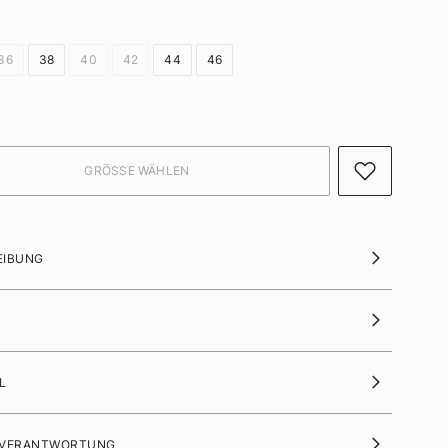
36
38
40
42
44
46
EIBUNG
L
 VERANTWORTUNG