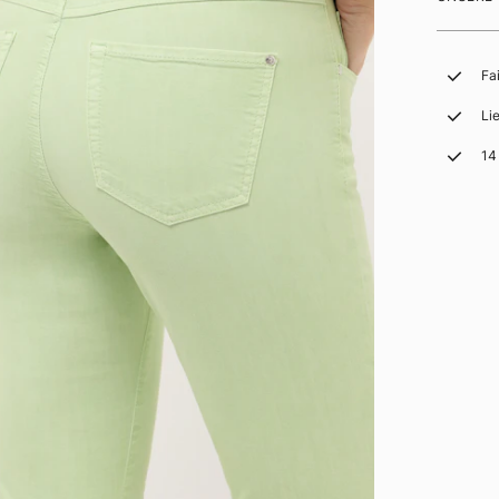
Fa
Li
14