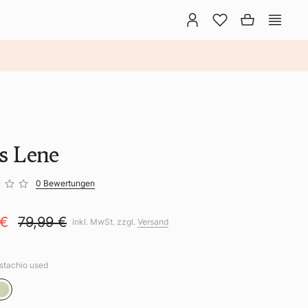
ns Lene
0 Bewertungen
 €
79,99 €
inkl. MwSt. zzgl.
Versand
istachio used