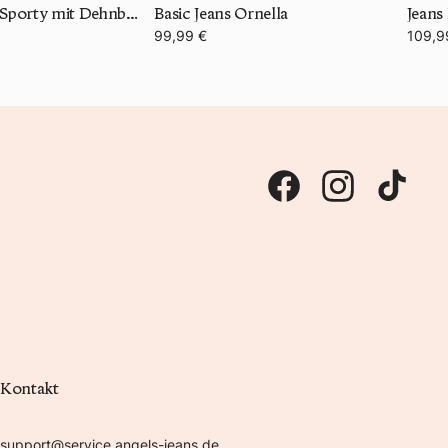
Jeans Ornella Sporty mit Dehnbund
Basic Jeans Ornella
Jeans
99,99 €
109,9
Kontakt
support@service.angels-jeans.de