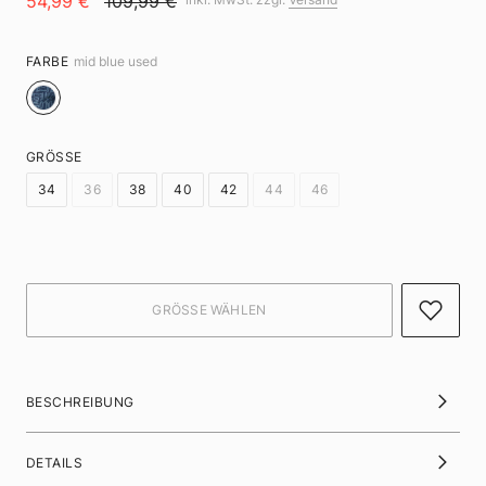
54,99 €
109,99 €
FARBE
mid blue used
GRÖSSE
34
36
38
40
42
44
46
BESCHREIBUNG
DETAILS