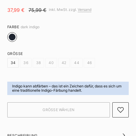
37,99 €
75,99 €
inkl. MwSt. zzgl.
Versand
FARBE
dark indigo
GRÖSSE
34
36
38
40
42
44
46
Indigo kann abfärben
– das ist ein Zeichen dafür, dass es sich um
eine traditionelle Indigo-Färbung handelt.
BESCHREIBUNG