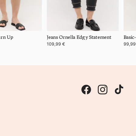
urn Up
Jeans Ornella Edgy Statement
Basic
109,99 €
99,99