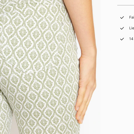
Fa
Li
14