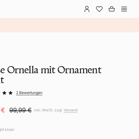
e Ornella mit Ornament
t
2 Bewertungen
 €
99,99 €
inkl. MwSt. zzgl.
Versand
ght khaki