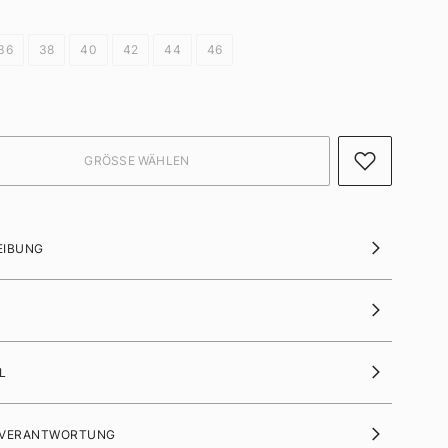
36
38
40
42
44
46
EIBUNG
L
 VERANTWORTUNG