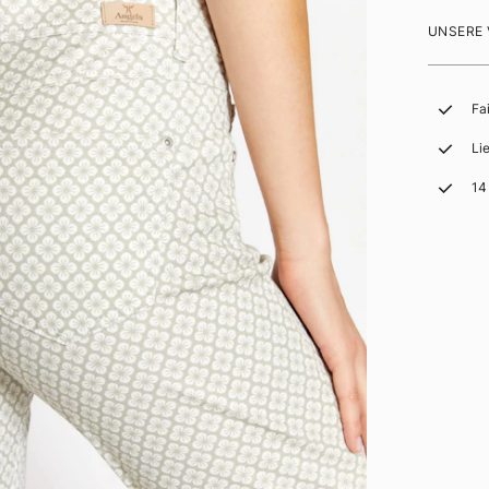
UNSERE
Fa
Li
14