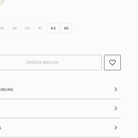
36
38
40
42
44
46
EIBUNG
L