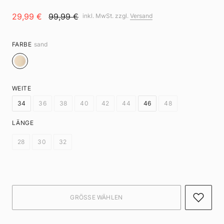
29,99 €
99,99 €
inkl. MwSt. zzgl.
Versand
FARBE
sand
WEITE
34
36
38
40
42
44
46
48
LÄNGE
28
30
32