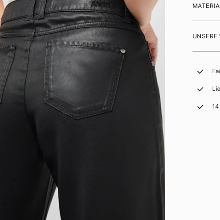
MATERIA
UNSERE
Fa
Li
14