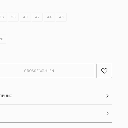
36
38
40
42
44
46
26
EIBUNG