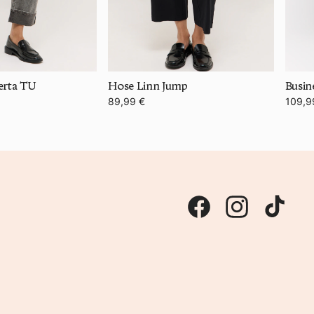
erta TU
Hose Linn Jump
Busin
89,99 €
109,9