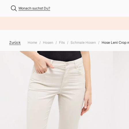
Wonach suchst Du?
NHALT ÜBERSPRINGEN
Zurück
Home
Hosen
Fits
Schmale Hosen
Hose Leni Crop 