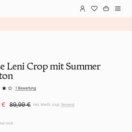
e Leni Crop mit Summer
ton
1 Bewertung
9 €
89,99 €
inkl. MwSt. zzgl.
Versand
unar rock