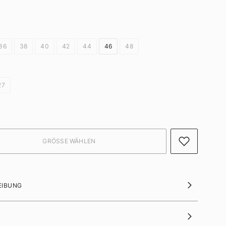
36
38
40
42
44
46
48
27
EIBUNG