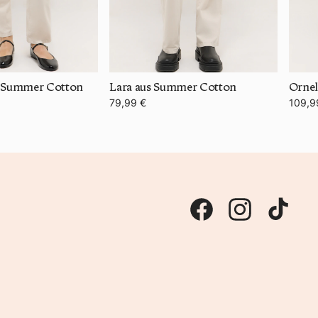
s Summer Cotton
Lara aus Summer Cotton
Ornel
79,99 €
109,9