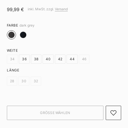
99,99 €
inkl. MwSt. zzgl.
Versand
FARBE
dark grey
WEITE
34
36
38
40
42
44
46
LÄNGE
28
30
32