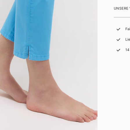
UNSERE
Fa
Li
14