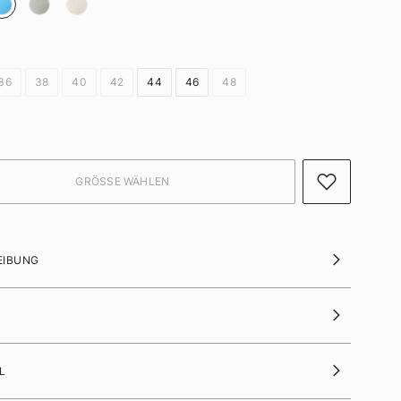
36
38
40
42
44
46
48
EIBUNG
L