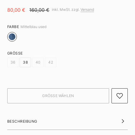
80,00 €
160,00 €
inkl. MwSt. zzgl.
Versand
FARBE
Mittelblau used
GRÖSSE
36
38
40
42
BESCHREIBUNG