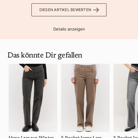
DIESEN ARTIKEL BEWERTEN
Details anzeigen
Das könnte Dir gefallen
Hose Lara aus Winter Cotton
5-Pocket-Jeans Lara
5-Pocket-Je