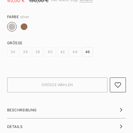
45,00 €
150,00 €
FARBE
silver
GRÖSSE
34
36
38
40
42
44
46
BESCHREIBUNG
DETAILS