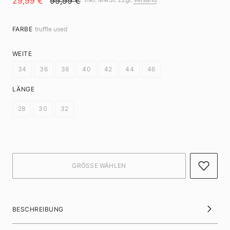
29,99 €
99,99 €
FARBE
truffle used
WEITE
34
36
38
40
42
44
46
LÄNGE
28
30
32
BESCHREIBUNG