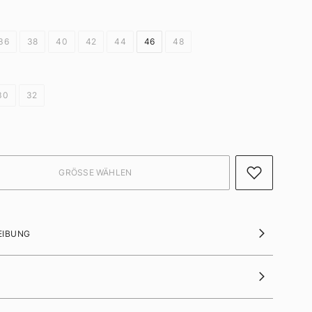
36
38
40
42
44
46
48
30
32
EIBUNG