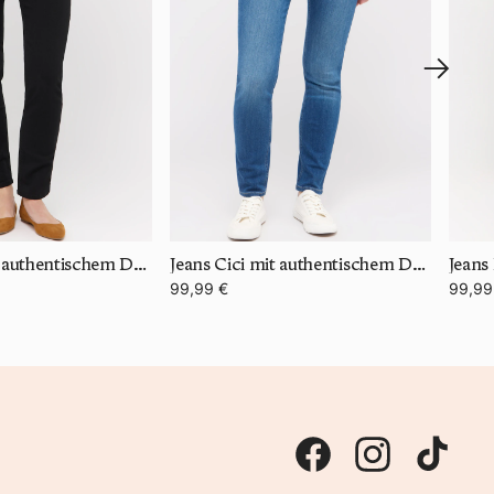
Jeans Cici mit authentischem Denim
Jeans Cici mit authentischem Denim
99,99 €
99,99