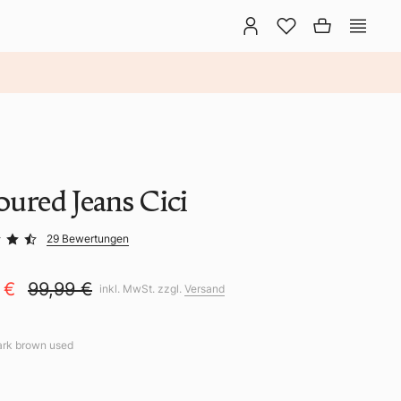
ured Jeans Cici
29 Bewertungen
9 €
99,99 €
inkl. MwSt. zzgl.
Versand
ark brown used