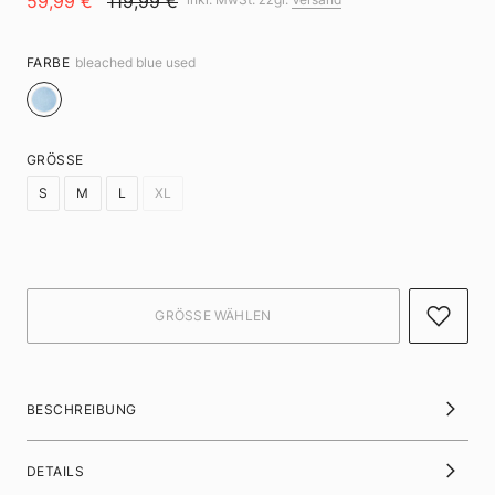
59,99 €
119,99 €
FARBE
bleached blue used
GRÖSSE
S
M
L
XL
BESCHREIBUNG
DETAILS