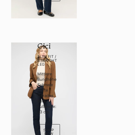
Cici
SLIM FIT /
STRAIGHT
LEG
Mittlere
Bundhöhe
Schmale
Hüfte
Gerades
Bein
Fußweite:
33 cm
SHOP
NOW