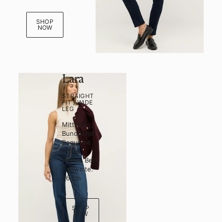
SHOP
NOW
Lara
STRAIGHT
FIT / WIDE
LEG
Mittlere
Bundhöhe
Bequeme
Hüfte
Weites Bein
Fußweite:
46 cm
SHOP
NOW