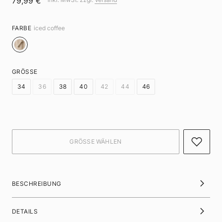
79,99 €
FARBE
iced coffee
GRÖSSE
34
36
38
40
42
44
46
BESCHREIBUNG
DETAILS