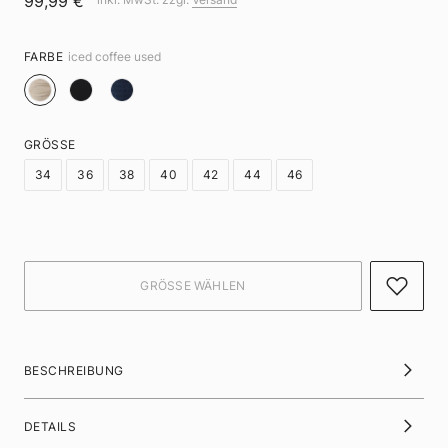
99,99 €
FARBE
iced coffee used
GRÖSSE
34
36
38
40
42
44
46
BESCHREIBUNG
DETAILS