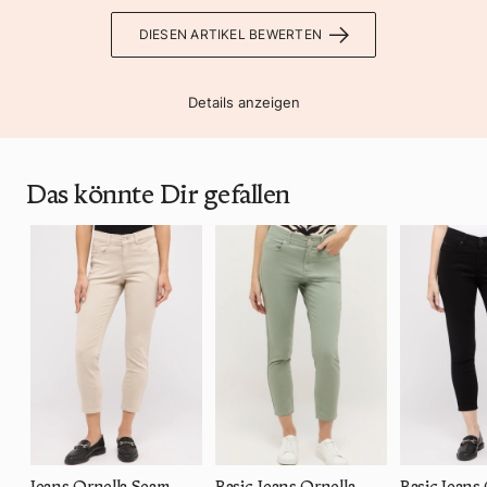
DIESEN ARTIKEL BEWERTEN
Details anzeigen
Das könnte Dir gefallen
Jeans Ornella Seam
Basic-Jeans Ornella
Basic Jeans