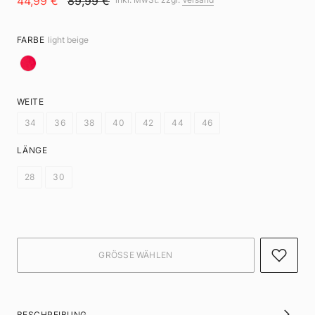
44,99 €
89,99 €
FARBE
light beige
WEITE
34
36
38
40
42
44
46
LÄNGE
28
30
BESCHREIBUNG