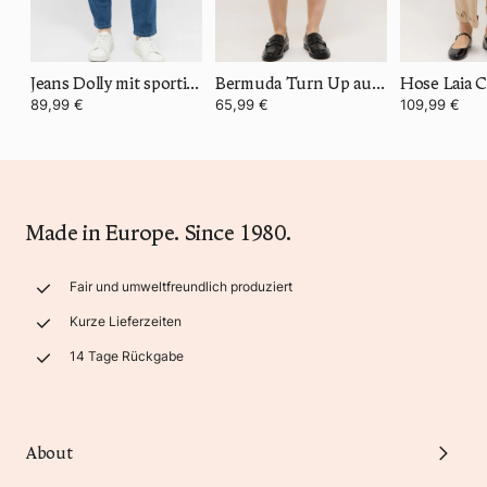
Jeans Dolly mit sportivem Denim
Bermuda Turn Up aus Summer Cotton
Hose Laia 
89,99 €
65,99 €
109,99 €
Made in Europe. Since 1980.
Fair und umweltfreundlich produziert
Kurze Lieferzeiten
14 Tage Rückgabe
About