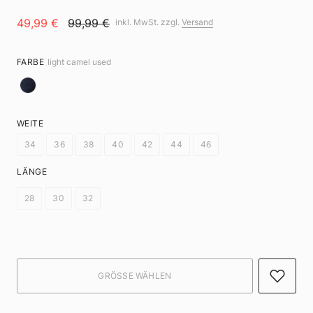
49,99 €
99,99 €
inkl. MwSt. zzgl.
Versand
FARBE
light camel used
WEITE
34
36
38
40
42
44
46
LÄNGE
28
30
32