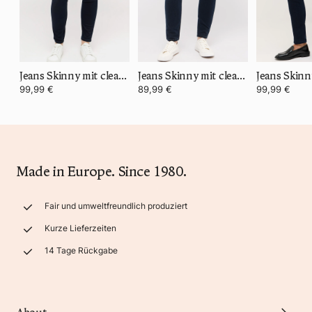
Jeans Skinny mit cleanem Super Stretch Denim
Jeans Skinny mit cleanem Denim
Jeans Skinn
99,99 €
89,99 €
99,99 €
Made in Europe. Since 1980.
Fair und umweltfreundlich produziert
Kurze Lieferzeiten
14 Tage Rückgabe