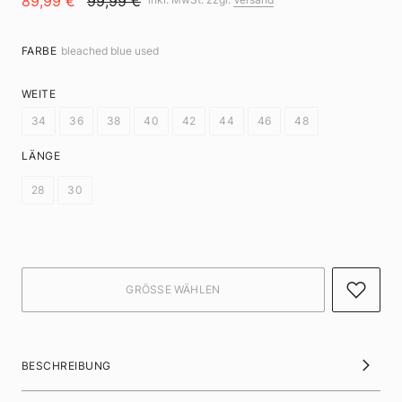
89,99 €
99,99 €
FARBE
bleached blue used
WEITE
34
36
38
40
42
44
46
48
LÄNGE
28
30
BESCHREIBUNG