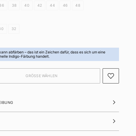
36
38
40
42
44
46
48
30
32
 kann abfärben
– das ist ein Zeichen dafür, dass es sich um eine
onelle Indigo-Färbung handelt.
EIBUNG