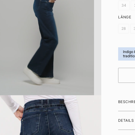
34
LÄNGE
28
Indigo
traditi
BESCHR
DETAILS