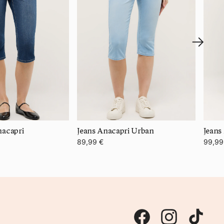
nacapri
Jeans Anacapri Urban
Jeans
89,99 €
99,99