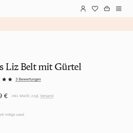
s Liz Belt mit Gürtel
3 Bewertungen
9 €
inkl. MwSt. zzgl.
Versand
ark indigo used