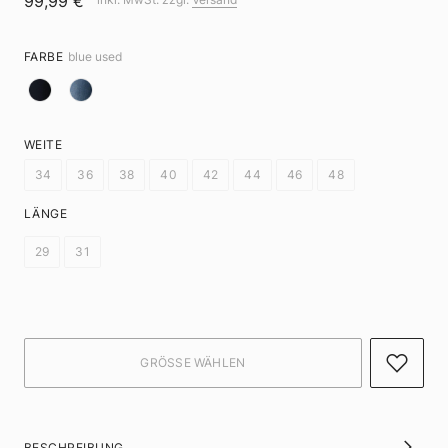
99,99 €
FARBE
blue used
WEITE
34
36
38
40
42
44
46
48
LÄNGE
29
31
BESCHREIBUNG