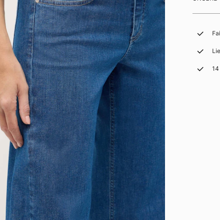
Fa
Li
14