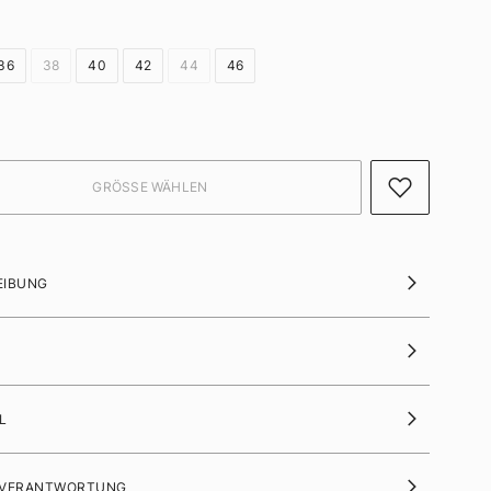
36
38
40
42
44
46
EIBUNG
L
 VERANTWORTUNG