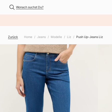
Wonach suchst Du?
NHALT ÜBERSPRINGEN
Zurück
Home
Jeans
Modelle
Liz
Push Up-Jeans Liz