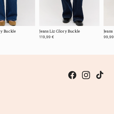
ry Buckle
Jeans Liz Glory Buckle
Jeans 
119,99 €
99,99