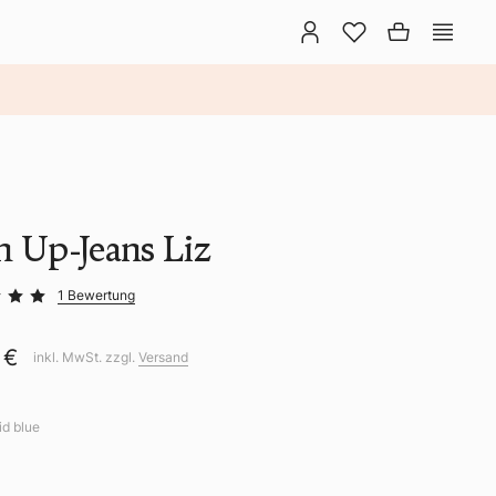
h Up-Jeans Liz
1 Bewertung
 €
inkl. MwSt. zzgl.
Versand
id blue