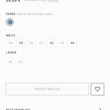
99,99 €
FARBE
heaven blue random used
WEITE
34
36
38
40
42
44
46
LÄNGE
28
30
BESCHREIBUNG