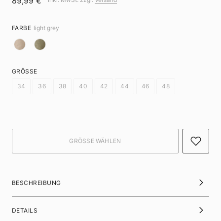
89,99 €
FARBE
light grey
GRÖSSE
34
36
38
40
42
44
46
48
BESCHREIBUNG
DETAILS