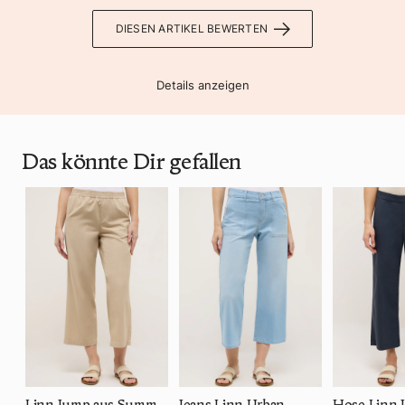
DIESEN ARTIKEL BEWERTEN
Details anzeigen
Das könnte Dir gefallen
Linn Jump aus Summer Tencel
Jeans Linn Urban
Hose Linn 