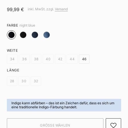
99,99 €
inkl. MwSt. zzgl.
Versand
FARBE
night blue
WEITE
34
36
38
40
42
44
46
LÄNGE
28
30
32
Indigo kann abfärben
– das ist ein Zeichen dafür, dass es sich um
eine traditionelle Indigo-Färbung handelt.