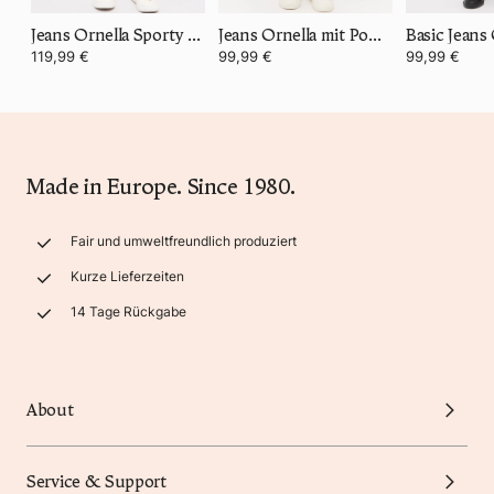
Jeans Ornella Sporty mit Dehnbund
Jeans Ornella mit Power Stretch Denim
Basic Jeans
119,99 €
99,99 €
99,99 €
Made in Europe. Since 1980.
Fair und umweltfreundlich produziert
Kurze Lieferzeiten
14 Tage Rückgabe
About
Service & Support