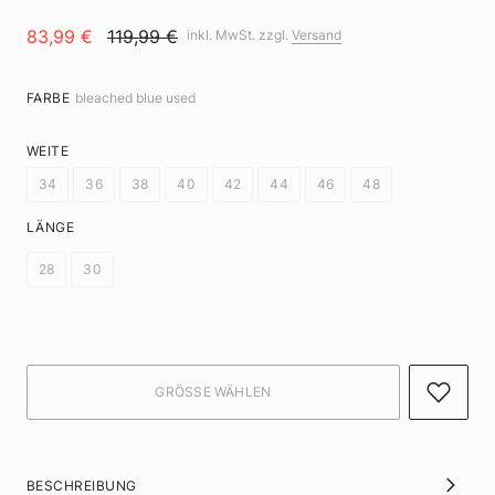
83,99 €
119,99 €
inkl. MwSt. zzgl.
Versand
FARBE
bleached blue used
WEITE
34
36
38
40
42
44
46
48
LÄNGE
28
30
BESCHREIBUNG