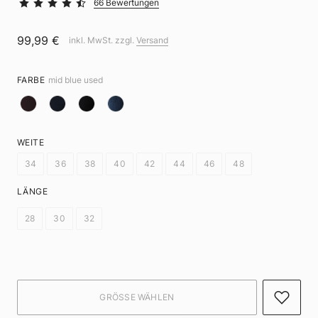
66 Bewertungen
99,99 €
inkl. MwSt. zzgl.
Versand
FARBE
mid blue used
WEITE
34
36
38
40
42
44
46
48
LÄNGE
28
30
32