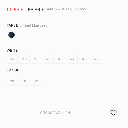
65,99 €
99,99 €
inkl. MwSt. zzgl.
Versand
FARBE
brilliant blue used
WEITE
34
36
38
40
42
44
46
48
LÄNGE
28
30
32